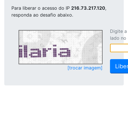
Para liberar o acesso
do IP
216.73.217.120
,
responda ao desafio abaixo.
Digite 
lado no
[trocar imagem]