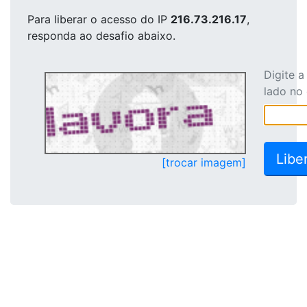
Para liberar o acesso
do IP
216.73.216.17
,
responda ao desafio abaixo.
Digite 
lado no
[trocar imagem]